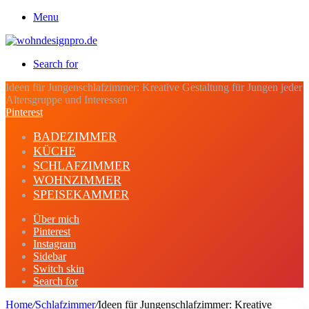
Menu
Search for
Ideen für Jungenschlafzimmer: Kreative Gestaltung für Jungen jeder
Altersgruppe und Interessen
Pinterest
BADEZIMMER
KÜCHE
SCHLAFZIMMER
WOHNZIMMER
SPEISEKAMMER
Über mich
Pinterest
Instagram
Sidebar
Switch skin
Search for
Home
/
Schlafzimmer
/
Ideen für Jungenschlafzimmer: Kreative