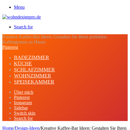
Menu
Search for
Kreative Kaffee-Bar Ideen: Gestalten Sie Ihren perfekten
Kaffeegenuss zu Hause
Pinterest
BADEZIMMER
KÜCHE
SCHLAFZIMMER
WOHNZIMMER
SPEISEKAMMER
Über mich
Pinterest
Instagram
Sidebar
Switch skin
Search for
Home
/
Design-Ideen
/
Kreative Kaffee-Bar Ideen: Gestalten Sie Ihren