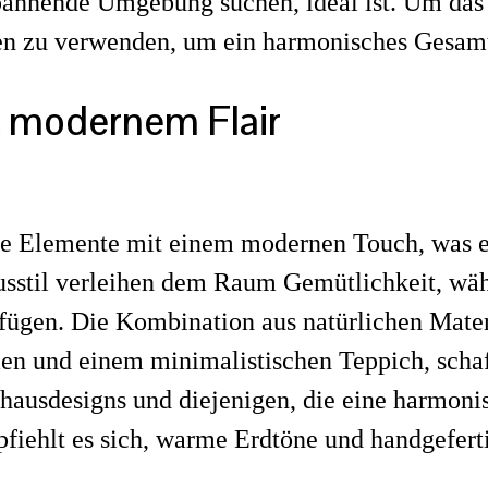
spannende Umgebung suchen, ideal ist. Um das
ien zu verwenden, um ein harmonisches Gesamt
t modernem Flair
le Elemente mit einem modernen Touch, was e
sstil verleihen dem Raum Gemütlichkeit, wäh
ügen. Die Kombination aus natürlichen Materi
en und einem minimalistischen Teppich, schaf
dhausdesigns und diejenigen, die eine harmon
iehlt es sich, warme Erdtöne und handgeferti