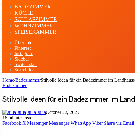
BADEZIMMER
KÜCHE
SCHLAFZIMMER
WOHNZIMMER
SPEISEKAMMER
Über mich
Pinterest
Instagram
Sidebar
Switch skin
Search for
Home
/
Badezimmer
/
Stilvolle Ideen für ein Badezimmer im Landhausst
Badezimmer
Stilvolle Ideen für ein Badezimmer im Lan
Julia Julia
October 22, 2025
16 minutes read
Facebook
X
Messenger
Messenger
WhatsApp
Viber
Share via Email