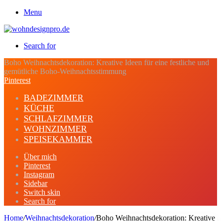
Menu
Search for
Boho Weihnachtsdekoration: Kreative Ideen für eine festliche und
gemütliche Boho-Weihnachtsstimmung
Pinterest
BADEZIMMER
KÜCHE
SCHLAFZIMMER
WOHNZIMMER
SPEISEKAMMER
Über mich
Pinterest
Instagram
Sidebar
Switch skin
Search for
Home
/
Weihnachtsdekoration
/
Boho Weihnachtsdekoration: Kreative