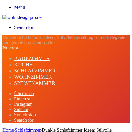
Menu
Search for
Dunkle Schlafzimmer Ideen: Stilvolle Gestaltung für eine elegante
und gemütliche Atmosphäre
Pinterest
BADEZIMMER
KÜCHE
SCHLAFZIMMER
WOHNZIMMER
SPEISEKAMMER
Über mich
Pinterest
Instagram
Sidebar
Switch skin
Search for
Home
/
Schlafzimmer
/
Dunkle Schlafzimmer Ideen: Stilvolle