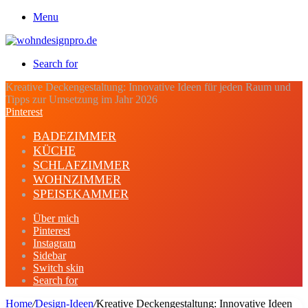
Menu
Search for
Kreative Deckengestaltung: Innovative Ideen für jeden Raum und
Tipps zur Umsetzung im Jahr 2026
Pinterest
BADEZIMMER
KÜCHE
SCHLAFZIMMER
WOHNZIMMER
SPEISEKAMMER
Über mich
Pinterest
Instagram
Sidebar
Switch skin
Search for
Home
/
Design-Ideen
/
Kreative Deckengestaltung: Innovative Ideen