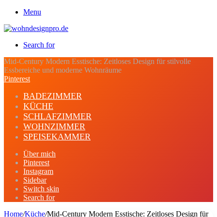
Menu
Search for
Mid-Century Modern Esstische: Zeitloses Design für stilvolle
Essbereiche und moderne Wohnräume
Pinterest
BADEZIMMER
KÜCHE
SCHLAFZIMMER
WOHNZIMMER
SPEISEKAMMER
Über mich
Pinterest
Instagram
Sidebar
Switch skin
Search for
Home
/
Küche
/
Mid-Century Modern Esstische: Zeitloses Design für