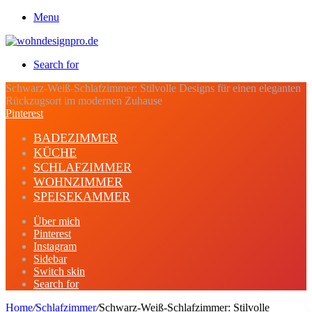
Menu
Search for
Schwarz-Weiß-Schlafzimmer: Stilvolle Designs für einen eleganten
Rückzugsort im modernen Zuhause
Pinterest
BADEZIMMER
KÜCHE
SCHLAFZIMMER
WOHNZIMMER
SPEISEKAMMER
Über mich
Pinterest
Instagram
Sidebar
Switch skin
Search for
Home
/
Schlafzimmer
/
Schwarz-Weiß-Schlafzimmer: Stilvolle