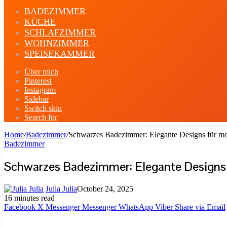
BADEZIMMER
KÜCHE
SCHLAFZIMMER
WOHNZIMMER
SPEISEKAMMER
Über mich
Pinterest
Instagram
Sidebar
Switch skin
Search for
Home
/
Badezimmer
/
Schwarzes Badezimmer: Elegante Designs für mo
Badezimmer
Schwarzes Badezimmer: Elegante Designs 
Julia Julia
October 24, 2025
16 minutes read
Facebook
X
Messenger
Messenger
WhatsApp
Viber
Share via Email