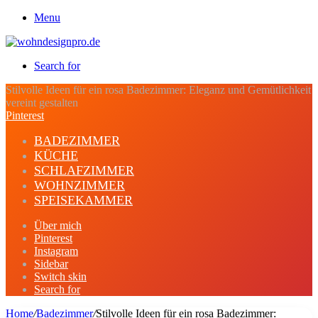
Menu
Search for
Stilvolle Ideen für ein rosa Badezimmer: Eleganz und Gemütlichkeit
vereint gestalten
Pinterest
BADEZIMMER
KÜCHE
SCHLAFZIMMER
WOHNZIMMER
SPEISEKAMMER
Über mich
Pinterest
Instagram
Sidebar
Switch skin
Search for
Home
/
Badezimmer
/
Stilvolle Ideen für ein rosa Badezimmer: