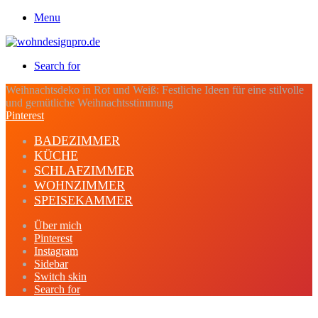
Menu
Search for
Weihnachtsdeko in Rot und Weiß: Festliche Ideen für eine stilvolle
und gemütliche Weihnachtsstimmung
Pinterest
BADEZIMMER
KÜCHE
SCHLAFZIMMER
WOHNZIMMER
SPEISEKAMMER
Über mich
Pinterest
Instagram
Sidebar
Switch skin
Search for